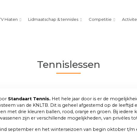
TV Hiaten
Lidmaatschap & tennisles
Competitie
Activit
Tennislessen
door
Standaart Tennis
.
Het hele jaar door is er de mogelijkhei
ysteem van de KNLTB. Dit is geheel afgestemd op de leeftijd
en met drie kleuren ballen, rood, oranje en groen. Bij iedere 
assenen zijn er verschillende mogelijkheden, van privéles to
eind september en het winterseizoen van begin oktober t/m e