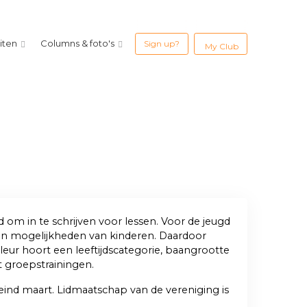
eiten
Columns & foto's
Sign up?
My Club
d om in te schrijven voor lessen. Voor de jeugd
 en mogelijkheden van kinderen. Daardoor
kleur hoort een leeftijdscategorie, baangrootte
t groepstrainingen.
ind maart. Lidmaatschap van de vereniging is