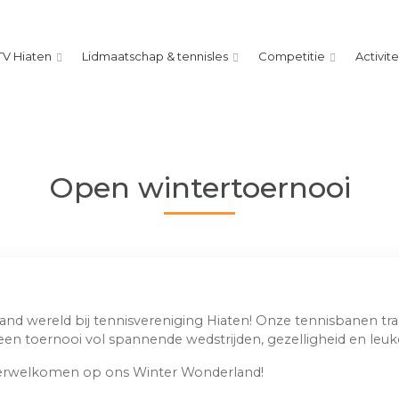
TV Hiaten
Lidmaatschap & tennisles
Competitie
Activit
Open wintertoernooi
d wereld bij tennisvereniging Hiaten! Onze tennisbanen tran
en toernooi vol spannende wedstrijden, gezelligheid en leuke
e verwelkomen op ons Winter Wonderland!