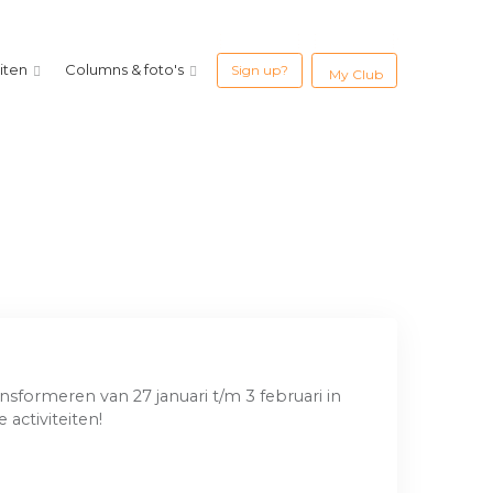
eiten
Columns & foto's
Sign up?
My Club
sformeren van 27 januari t/m 3 februari in
 activiteiten!