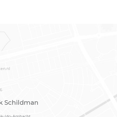
ten.nl
46
k Schildman
ik-Ido-Ambacht