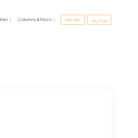
eiten
Columns & foto's
Sign up?
My Club