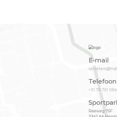
E-mail
secretaris@hia
Telefoon
+31 78 761 09
Sportpar
Reeweg 75F
3342 AA Hendr