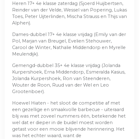
Heren 17+ 4e klasse zaterdag (Sjoerd Huijbertsen,
Reinder van der Velde, Wessel van Popering, Lukas
Toes, Peter Uijterlinden, Mischa Strauss en Thijs van
Alphen).
Dames-dubbel 17+ 4e klasse vrijdag (Emily van der
Pol, Marjan van Breugel, Evelien Stehouwer,
Carool de Winter, Nathalie Middendorp en Myrelle
Meulendijk).
Gemengd-dubbel 35+ 4e klasse vrijdag (Jolanda
Kurpershoek, Erna Middendorp, Esmeralda Kasius,
Jolanda Kurpershoek, Ron van Steenderen,
Wouter de Roon, Ruud van der Wel en Leo
Grootenboer).
Hoewel Hiaten - het sloot de competitie af met
een gezellige en smaakvolle barbecue - uiteraard
blij was met zoveel nummers één, betekende het
wel dat er dieper in de buidel moest worden
getast voor een mooie blijvende herinnering. Het
was het echter waard, want de