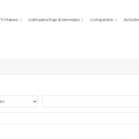
TV Hiaten
Lidmaatschap & tennisles
Competitie
Activit