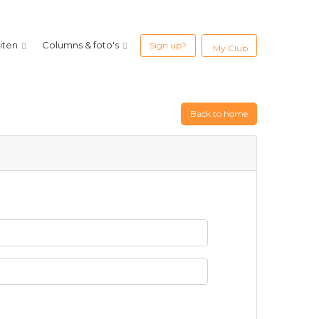
eiten
Columns & foto's
Sign up?
My Club
Back to home